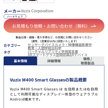
メーカー
Vuzix Corporation
ハードウェア
お見積もり依頼・お問い合わせ（無料）
製品仕様・価格・導入手順など、お気軽にお問い合わせください
（通常、1営業日以内に回答いたします）
センサーデバイス
カメラ・映像機器
医療学
カテゴリー
教育・人間学
総合科学
バーチャルリアリティ学
視覚支援
タグ
ARスマートグラス
空間認識
ARデバイス
価格 /
基本情報
詳細情報
取扱製品
Vuzix M400 Smart Glassesの製品概要
Vuzix M400 Smart Glasses は 左目用または右目用
として利用可能なディスプレイ一体型のウェアラブル
Android端末です。