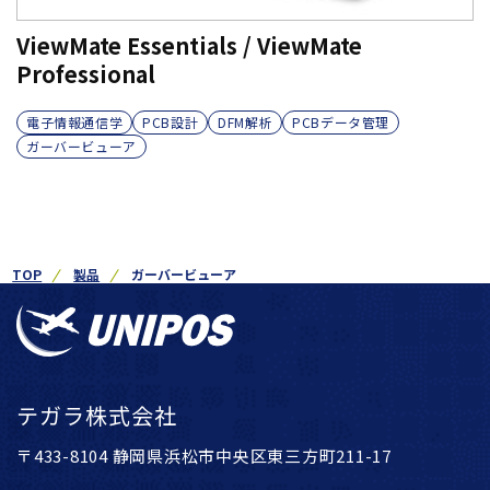
ViewMate Essentials / ViewMate
Professional
電子情報通信学
PCB設計
DFM解析
PCBデータ管理
ガーバービューア
TOP
製品
ガーバービューア
テガラ株式会社
〒433-8104 静岡県浜松市中央区東三方町211-17