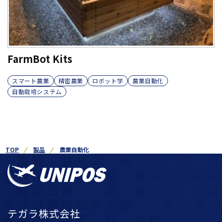
FarmBot Kits
スマート農業
精密農業
ロボット学
農業自動化
自動栽培システム
TOP
製品
農業自動化
テガラ株式会社