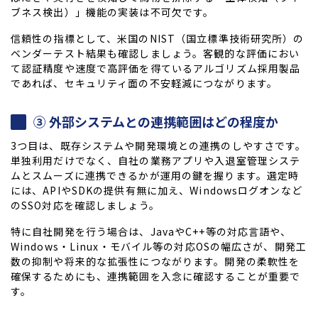
ブネス検出）」機能の実装は不可欠です。
信頼性の指標として、米国のNIST（国立標準技術研究所）の
ベンダーテスト結果も確認しましょう。客観的な評価におい
て認証精度や速度で高評価を得ているアルゴリズム採用製品
であれば、セキュリティ面の不安軽減につながります。
③ 外部システムとの連携範囲はどの程度か
3つ目は、既存システムや開発環境との連携のしやすさです。
単独利用だけでなく、自社の業務アプリや入退室管理システ
ムとスムーズに連携できるかが運用の鍵を握ります。選定時
には、APIやSDKの提供有無に加え、Windowsログオンなど
のSSO対応を確認しましょう。
特に自社開発を行う場合は、JavaやC++等の対応言語や、
Windows・Linux・モバイル等の対応OSの幅広さが、開発工
数の抑制や将来的な拡張性につながります。開発の柔軟性を
確保するためにも、連携範囲を入念に確認することが重要で
す。