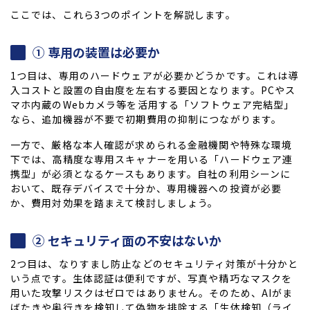
ここでは、これら3つのポイントを解説します。
① 専用の装置は必要か
1つ目は、専用のハードウェアが必要かどうかです。これは導
入コストと設置の自由度を左右する要因となります。PCやス
マホ内蔵のWebカメラ等を活用する「ソフトウェア完結型」
なら、追加機器が不要で初期費用の抑制につながります。
一方で、厳格な本人確認が求められる金融機関や特殊な環境
下では、高精度な専用スキャナーを用いる「ハードウェア連
携型」が必須となるケースもあります。自社の利用シーンに
おいて、既存デバイスで十分か、専用機器への投資が必要
か、費用対効果を踏まえて検討しましょう。
② セキュリティ面の不安はないか
2つ目は、なりすまし防止などのセキュリティ対策が十分かと
いう点です。生体認証は便利ですが、写真や精巧なマスクを
用いた攻撃リスクはゼロではありません。そのため、AIがま
ばたきや奥行きを検知して偽物を排除する「生体検知（ライ