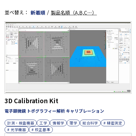
並べ替え：
/
新着順
製品名順（A,B,C…）
3D Calibration Kit
電子顕微鏡 トポグラフィー解析 キャリブレーション
計測・検査機器
工学
情報学
理学
総合科学
# 精密測定
# 光学機器
# 校正基準