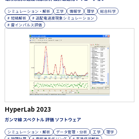
シミュレーション・解析
工学
情報学
理学
総合科学
# 短絡解析
# 送配電過渡現象シミュレーション
# 雷インパルス評価
HyperLab 2023
ガンマ線 スペクトル 評価 ソフトウェア
シミュレーション・解析
データ管理・分析
工学
理学
# 物理計算
# 電磁波モデリング
# 高速信号解析