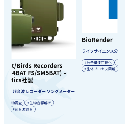
K
ク
BioRender
ライフサイエンス分野 イラスト作成 ツール ソフトウェア
#分子構造可視化
#バイオインフォマティクス
#生体プロセス図解
ター