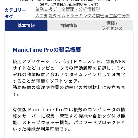
（通常、1営業日以内に回答いたします）
業務支援
データ管理・分析
情報学
カテゴリー
人工知能
タイムトラッキング
時間管理
生産性分析
タグ
価格 /
基本情報
詳細情報
ライセンス
ManicTime Proの製品概要
使用アプリケーション、使用ドキュメント、閲覧WEB
サイトなどコンピュータでの行動履歴を記録し、それ
ぞれの作業時間と合わせてタイムラインとして可視化
することが可能なソフトウェア。
勤務時間の管理や作業の効率化の検討材料に役立ちま
す。
有償版 ManicTime Proでは複数のコンピュータの情
報をサーバーに収集・管理する機能や自動タグ付け機
能、ストップウォッチ機能、パスワードプロテクトと
いった機能が利用可能です。