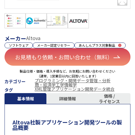
メーカー
Altova
ソフトウェア
メーカー認定リセラー
あんしんプラス対象製品
お見積もり依頼・お問い合わせ（無料）
製品仕様・価格・導入手順など、お気軽にお問い合わせください
（通常、1営業日以内に回答いたします）
プログラミング・開発
データ管理・分析
カテゴリー
商・経済学
工学
情報学
XML管理
アプリケーション開発
データ統合
タグ
価格 /
基本情報
詳細情報
ライセンス
Altova社製アプリケーション開発ツールの製
品概要