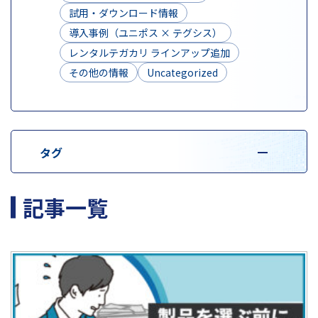
試用・ダウンロード情報
導入事例（ユニポス × テグシス）
レンタルテガカリ ラインアップ追加
その他の情報
Uncategorized
タグ
記事一覧