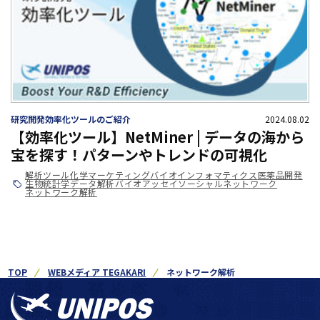
研究開発効率化ツールのご紹介
2024.08.02
【効率化ツール】NetMiner | データの海から
宝を探す！パターンやトレンドの可視化
解析ツール
化学
マーケティング
バイオインフォマティクス
医薬品開発
生物統計学
データ解析
バイオアッセイ
ソーシャルネットワーク
ネットワーク解析
TOP
WEBメディア TEGAKARI
ネットワーク解析