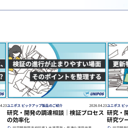
4.23
ユニポス ピックアップ製品のご紹介
2026.04.23
ユニポス ピ
研究・開発の調達相談｜検証プロセス
研究・
の効率化
研究ツ
研究開発
調達相談
導入支援
更新・最適化
運用改善
研究開発